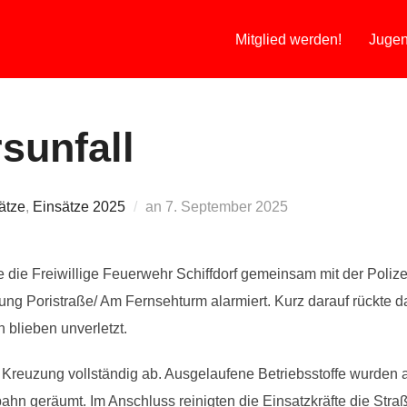
Mitglied werden!
Jugen
sunfall
Veröffentlicht
ätze
,
Einsätze 2025
an
7. September 2025
am
die Freiwillige Feuerwehr Schiffdorf gemeinsam mit der Poliz
g Poristraße/ Am Fernsehturm alarmiert. Kurz darauf rückte 
 blieben unverletzt.
e Kreuzung vollständig ab. Ausgelaufene Betriebsstoffe wurde
hn geräumt. Im Anschluss reinigten die Einsatzkräfte die Stra