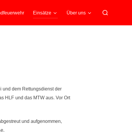
Suchen
dfeuerwehr
Einsätze
Über uns
nach:
ei und dem Rettungsdienst der
das HLF und das MTW aus. Vor Ort
n abgestreut und aufgenommen,
ße.