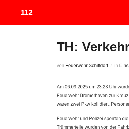
Zum
112
Inhalt
springen
TH: Verkehr
von
Feuerwehr Schiffdorf
in
Eins
Am 06.09.2025 um 23:23 Uhr wurde 
Feuerwehr Bremerhaven zur Kreuzun
waren zwei Pkw kollidiert, Personen
Feuerwehr und Polizei sperrten di
Trümmerteile wurden von der Fahrba