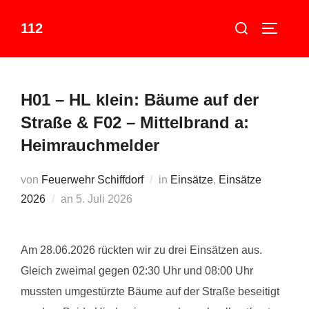
Zum
Suchen
112
Inhalt
SEITEN
nach:
springen
H01 – HL klein: Bäume auf der
Straße & F02 – Mittelbrand a:
Heimrauchmelder
von
Feuerwehr Schiffdorf
in
Einsätze
,
Einsätze
Veröffentlicht
2026
an
5. Juli 2026
am
Am 28.06.2026 rückten wir zu drei Einsätzen aus.
Gleich zweimal gegen 02:30 Uhr und 08:00 Uhr
mussten umgestürzte Bäume auf der Straße beseitigt