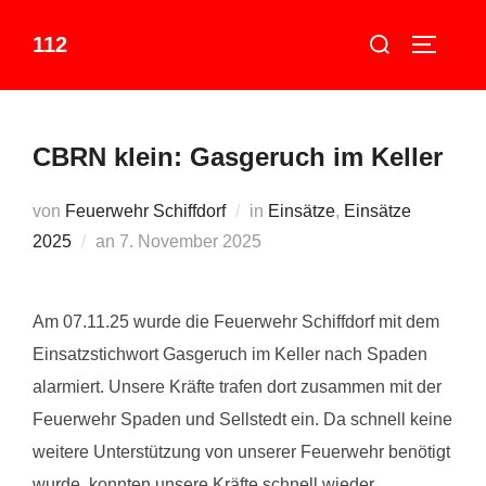
Zum
Suchen
112
Inhalt
SEITEN
nach:
springen
CBRN klein: Gasgeruch im Keller
von
Feuerwehr Schiffdorf
in
Einsätze
,
Einsätze
Veröffentlicht
2025
an
7. November 2025
am
Am 07.11.25 wurde die Feuerwehr Schiffdorf mit dem
Einsatzstichwort Gasgeruch im Keller nach Spaden
alarmiert. Unsere Kräfte trafen dort zusammen mit der
Feuerwehr Spaden und Sellstedt ein. Da schnell keine
weitere Unterstützung von unserer Feuerwehr benötigt
wurde, konnten unsere Kräfte schnell wieder